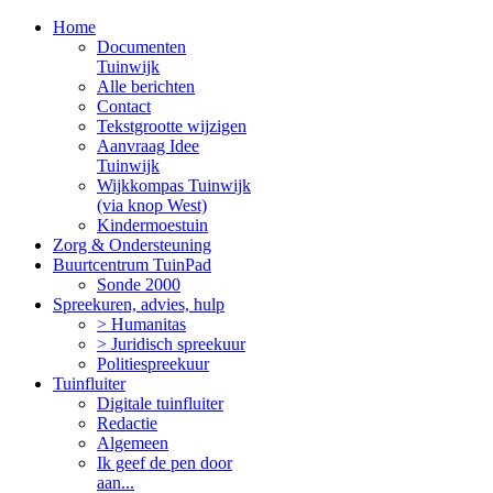
Home
Documenten
Tuinwijk
Alle berichten
Contact
Tekstgrootte wijzigen
Aanvraag Idee
Tuinwijk
Wijkkompas Tuinwijk
(via knop West)
Kindermoestuin
Zorg & Ondersteuning
Buurtcentrum TuinPad
Sonde 2000
Spreekuren, advies, hulp
> Humanitas
> Juridisch spreekuur
Politiespreekuur
Tuinfluiter
Digitale tuinfluiter
Redactie
Algemeen
Ik geef de pen door
aan...