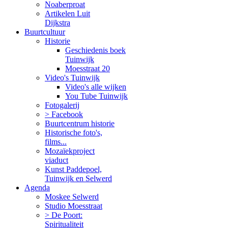
Noaberproat
Artikelen Luit
Dijkstra
Buurtcultuur
Historie
Geschiedenis boek
Tuinwijk
Moesstraat 20
Video's Tuinwijk
Video's alle wijken
You Tube Tuinwijk
Fotogalerij
> Facebook
Buurtcentrum historie
Historische foto's,
films...
Mozaïekproject
viaduct
Kunst Paddepoel,
Tuinwijk en Selwerd
Agenda
Moskee Selwerd
Studio Moesstraat
> De Poort:
Spiritualiteit