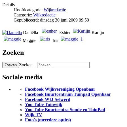
Details
Hoofdcategorie:
Wijkredactie
Categorie:
Wijkredactie
Gepubliceerd: dinsdag 30 juni 2009 09:50
Daniëlla
Eshter
Karlijn
Maggie
Iris
Zoeken
Zoeken...
Zoeken
Sociale media
Facebook Wijkvereniging Openbaar
Facebook Buurtcentrum Tuinpad Openbaar
Facebook WIJ-Selwerd
You Tube Tuinwijk
You Tube Buurtcentra Sonde en TuinPad
Wijk TV
Foto's (meerdere opties)