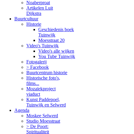
Noaberproat
Artikelen Luit
Dijkstra
Buurtcultuur
Historie
Geschiedenis boek
Tuinwijk
Moesstraat 20
Video's Tuinwijk
Video's alle wijken
You Tube Tuinwijk
Fotogalerij
> Facebook
Buurtcentrum historie
Historische foto's,
films...
Mozaïekproject
viaduct
Kunst Paddepoel,
Tuinwijk en Selwerd
Agenda
Moskee Selwerd
Studio Moesstraat
> De Poort:
Spiritualiteit