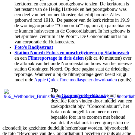
kerktoren en een groot poortgebouw te zien. De kerktoren is
het restant van de Heilig Hartkerk en het poortgebouw was
een deel van het nonnenklooster, dat erbij hoorde. Alles
gebouwd rond 1910. De pastoor van de kerk richtte in 1919
de woningcorporatie ""Concordia"" op, om zijn parochianen
te kunnen huisvesten in de Concordiabuurt. In het gebouw is
het spiritueel centrum "De Poort". De Concordiabuurt is nu
van corporatie de Huismeesters.
Foto's Radijsstraat
Station Noord: Foto's en omschrijvingen op Stationsweb
en een
Filmreportage in drie delen
(elk ca 40 minuten) over
de afbraak van het oude Noorderstation bouw van het nieuwe
station Groningen Noord. Op deze pagina staat de driedelige
reportage. Wanneer u bij de filmreportage geen beeld krijgt
moet u de
Apple QuickTime mediaspeler downloaden
(gratis).
Tip
In de
Groninger Beeldbank
kunt u
dezelfde foto's vinden door middel van een
zoekopdracht bijv. "Concordiabuurt", het
is dan ook mogelijk om meer op een
bepaalde foto in te zoomen met behoud
van detail zodat ook in een groepsfoto de
afzonderlijke gezichten duidelijk herkenbaar worden. bijvoorbeeld
de foto "Bewoners van de Concordiabuurt bezetten de rails als actie