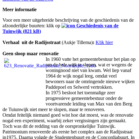
Meer informatie
Voor een meer uitgebreide beschrijving van de geschiedenis van de
afzonderlijke buurten: klik op
Geschiedenis van de
Tuinwijk (
821 kB
)
Verhaal uit de Radijsstraat
(Aukje Tillema)
:
Klik hier
Geen sloop maar renovatie
In 1960 vatte het gemeentebestuur het plan op
om de hele wijk te slopen, wat er wegens de
woningnood niet van kwam. Wel liep vanaf
1964 de wijk nogal leeg, omdat veel
bewoners naar de omringende nieuwe wijken
Paddepoel en Selwerd vertrokken.
In 1975 besloot het toenmalige zeer
progressieve gemeentebestuur onder de
voortvarende leiding van Max van den Berg
de Tuiunwijk niet meer te slopen, maar te renoveren.
Omdat feitelijk niemand goed wist hoe dat moest, was de renovatie
nogal een experiment, waarbij zeker vergissingen zijn gemaakt.
Toch was dit de redding van de oorspronkelijke Tuinwijk.
Patrimonium renoveerde als eerste het complex aan de Radijsstraat
in1975. Daarna volgde de Studentenbuurt en de Concordiabuurt. In