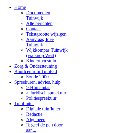
Home
Documenten
Tuinwijk
Alle berichten
Contact
Tekstgrootte wijzigen
Aanvraag Idee
Tuinwijk
Wijkkompas Tuinwijk
(via knop West)
Kindermoestuin
Zorg & Ondersteuning
Buurtcentrum TuinPad
Sonde 2000
Spreekuren, advies, hulp
> Humanitas
> Juridisch spreekuur
Politiespreekuur
Tuinfluiter
Digitale tuinfluiter
Redactie
Algemeen
Ik geef de pen door
aan...