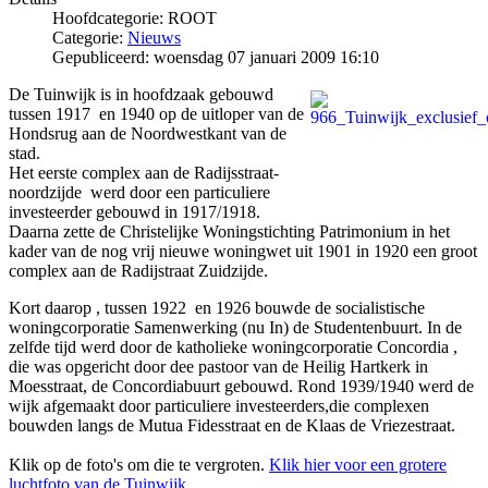
Hoofdcategorie:
ROOT
Categorie:
Nieuws
Gepubliceerd: woensdag 07 januari 2009 16:10
De Tuinwijk is in hoofdzaak gebouwd
tussen 1917 en 1940 op de uitloper van de
Hondsrug aan de Noordwestkant van de
stad.
Het eerste complex aan de Radijsstraat-
noordzijde werd door een particuliere
investeerder gebouwd in 1917/1918.
Daarna zette de Christelijke Woningstichting Patrimonium in het
kader van de nog vrij nieuwe woningwet uit 1901 in 1920 een groot
complex aan de Radijstraat Zuidzijde.
Kort daarop , tussen 1922 en 1926 bouwde de socialistische
woningcorporatie Samenwerking (nu In) de Studentenbuurt. In de
zelfde tijd werd door de katholieke woningcorporatie Concordia ,
die was opgericht door dee pastoor van de Heilig Hartkerk in
Moesstraat, de Concordiabuurt gebouwd. Rond 1939/1940 werd de
wijk afgemaakt door particuliere investeerders,die complexen
bouwden langs de Mutua Fidesstraat en de Klaas de Vriezestraat.
Klik op de foto's om die te vergroten.
Klik hier voor een grotere
luchtfoto van de Tuinwijk