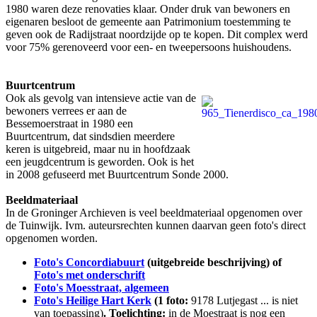
1980 waren deze renovaties klaar. Onder druk van bewoners en
eigenaren besloot de gemeente aan Patrimonium toestemming te
geven ook de Radijstraat noordzijde op te kopen. Dit complex werd
voor 75% gerenoveerd voor een- en tweepersoons huishoudens.
Buurtcentrum
Ook als gevolg van intensieve actie van de
bewoners verrees er aan de
Bessemoerstraat in 1980 een
Buurtcentrum, dat sindsdien meerdere
keren is uitgebreid, maar nu in hoofdzaak
een jeugdcentrum is geworden. Ook is het
in 2008 gefuseerd met Buurtcentrum Sonde 2000.
Beeldmateriaal
In de Groninger Archieven is veel beeldmateriaal opgenomen over
de Tuinwijk. Ivm. auteursrechten kunnen daarvan geen foto's direct
opgenomen worden.
Foto's Concordiabuurt
(uitgebreide beschrijving) of
Foto's met onderschrift
Foto's Moesstraat, algemeen
Foto's Heilige Hart Kerk
(1 foto:
9178 Lutjegast ... is niet
van toepassing)
. Toelichting:
in de Moestraat is nog een