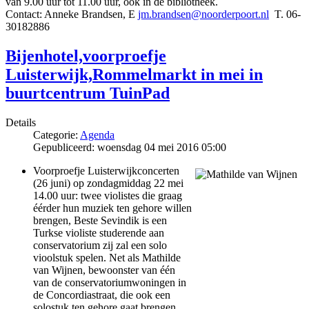
van 9.00 uur tot 11.00 uur, ook in de bibliotheek.
Contact: Anneke Brandsen, E
jm.brandsen@noorderpoort.nl
T. 06-
30182886
Bijenhotel,voorproefje
Luisterwijk,Rommelmarkt in mei in
buurtcentrum TuinPad
Details
Categorie:
Agenda
Gepubliceerd: woensdag 04 mei 2016 05:00
Voorproefje Luisterwijkconcerten
(26 juni) op zondagmiddag 22 mei
14.00 uur: twee violistes die graag
éérder hun muziek ten gehore willen
brengen, Beste Sevindik is een
Turkse violiste studerende aan
conservatorium zij zal een solo
vioolstuk spelen. Net als Mathilde
van Wijnen, bewoonster van één
van de conservatoriumwoningen in
de Concordiastraat, die ook een
solostuk ten gehore gaat brengen.