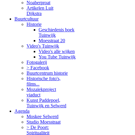
Noaberproat
Artikelen Luit
Dijkstra
Buurtcultuur
Historie
Geschiedenis boek
Tuinwijk
Moesstraat 20
Video's Tuinwijk
Video's alle wijken
You Tube Tuinwijk
Fotogalerij
> Facebook
Buurtcentrum historie
Historische foto's,
films...
Mozaïekproject
viaduct
Kunst Paddepoel,
Tuinwijk en Selwerd
Agenda
Moskee Selwerd
Studio Moesstraat
> De Poort:
Spiritualiteit