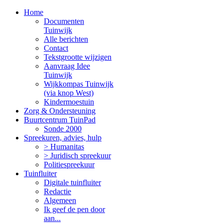
Home
Documenten
Tuinwijk
Alle berichten
Contact
Tekstgrootte wijzigen
Aanvraag Idee
Tuinwijk
Wijkkompas Tuinwijk
(via knop West)
Kindermoestuin
Zorg & Ondersteuning
Buurtcentrum TuinPad
Sonde 2000
Spreekuren, advies, hulp
> Humanitas
> Juridisch spreekuur
Politiespreekuur
Tuinfluiter
Digitale tuinfluiter
Redactie
Algemeen
Ik geef de pen door
aan...